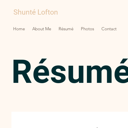
Shunté Lofton
Home
About Me
Résumé
Photos
Contact
Résum